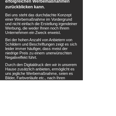
erfolgreichen Werbemaßnahmen
zurückblicken kann.
Bei uns steht das durchdachte Konzept
einer Werbemaßnahme im Vordergrund
und nicht einfach die Erstellung irgendeiner
Werbung, die weder Ihnen noch Ihrem
Unternehmen ein Zweck erweist.
Bei der hohen Anzahl von Anbietern von
Schildern und Beschriftungen zeigt es sich
leider immer häufiger, dass meist der
niedrige Preis zu einem unerwünschten
Negativeffekt führt.
Durch den Digitaldruck den wir in unserem
Hause zusätzlich anbieten, ermöglicht es
uns jegliche Werbemaßnahme, seien es
Bilder, Farbverläufe etc., nach Ihren
Wünschen umzusetzen. Ob Plakate,
Werbebanner, Folien, Stoffe um nur ein
paar Medien zu nennen. Und das auch in
geringen Stückzahlen.
JD-Werbedruck
© 2019 JD Werbedruck